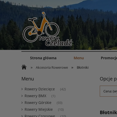
Strona główna
Menu
Promocj
»
»
Akcesoria Rowerowe
Błotniki
Menu
Opcje p
Rowery Dziecięce
(42)
Cena: (w
Rowery BMX
(1)
Rowery Górskie
(93)
Rowery Miejskie
(10)
Błotnik
Rowery Crossowe
(10)