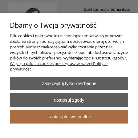
Dostępność:
średnia ilość
39,99 zł
Dbamy o Twoją prywatność
Pliki cookies i pokrewne im technologie umożliwiają poprawne
do koszyka
działanie strony i pomagają nam dostosować ofertę do Twoich
potrzeb. Możesz zaakceptować wykorzystanie przez nas
wszystkich tych plików i przejść do sklepu lub dostosować użycie
plików do swoich preferencji, wybierając opcję "Dostosuj zgody".
Pomoc
Więcej o plikach cookies przeczytasz w naszej Polityce
prywatności.
Moje konto
zaakceptuj tylko niezbędne
Płatności i dostawa
dostosuj zgody
Informacje
zaakceptuj wszystkie
O nas