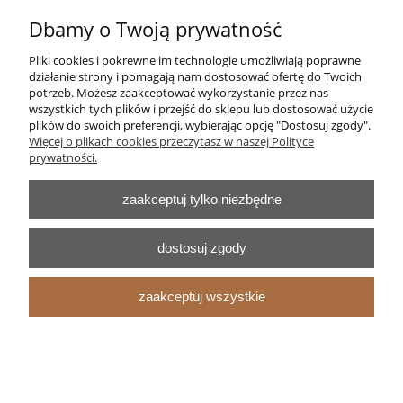
Moje konto
Dbamy o Twoją prywatność
Pliki cookies i pokrewne im technologie umożliwiają poprawne
Płatności i dostawa
działanie strony i pomagają nam dostosować ofertę do Twoich
potrzeb. Możesz zaakceptować wykorzystanie przez nas
Informacje
wszystkich tych plików i przejść do sklepu lub dostosować użycie
plików do swoich preferencji, wybierając opcję "Dostosuj zgody".
Więcej o plikach cookies przeczytasz w naszej Polityce
O nas
prywatności.
zaakceptuj tylko niezbędne
pokaż pełną wersję strony
Sklep internetowy Shoper.pl
dostosuj zgody
zaakceptuj wszystkie