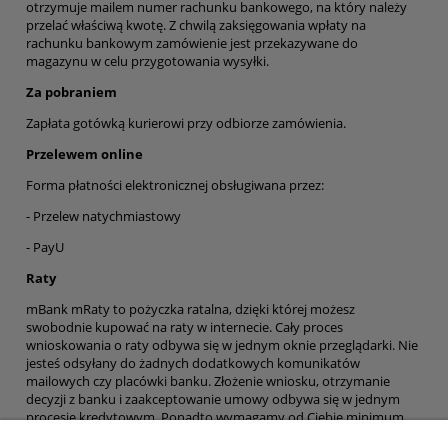
otrzymuje mailem numer rachunku bankowego, na który należy
przelać właściwą kwotę. Z chwilą zaksięgowania wpłaty na
rachunku bankowym zamówienie jest przekazywane do
magazynu w celu przygotowania wysyłki.
Za pobraniem
Zapłata gotówką kurierowi przy odbiorze zamówienia.
Przelewem online
Forma płatności elektronicznej obsługiwana przez:
-
Przelew natychmiastowy
- PayU
Raty
mBank mRaty to pożyczka ratalna, dzięki której możesz
swobodnie kupować na raty w internecie. Cały proces
wnioskowania o raty odbywa się w jednym oknie przeglądarki. Nie
jesteś odsyłany do żadnych dodatkowych komunikatów
mailowych czy placówki banku. Złożenie wniosku, otrzymanie
decyzji z banku i zaakceptowanie umowy odbywa się w jednym
procesie kredytowym. Ponadto wymagamy od Ciebie minimum
formalności, ponieważ Twoja zdolność weryfikowana jest w