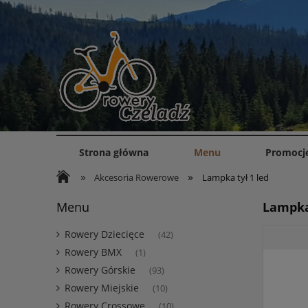
Strona główna
Menu
Promocj
»
»
Akcesoria Rowerowe
Lampka tył 1 led
Menu
Lampka 
Rowery Dziecięce
(42)
Rowery BMX
(1)
Rowery Górskie
(93)
Rowery Miejskie
(10)
Rowery Crossowe
(10)