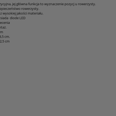
ycyjna, jej główna funkcja to wyznaczenie pozycj u rowerzysty.
zpieczeństwo rowerzysty.
 wysokiej jakości materiału.
siada diode LED
iecenia
taż.
cm
,5 cm.
2,5 cm