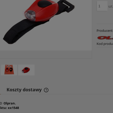
szt
Producent
Kod produ
Koszty dostawy
Cena nie zawiera ewentualnych
ED
Olpran.
ktu: xx1548
kosztów płatności