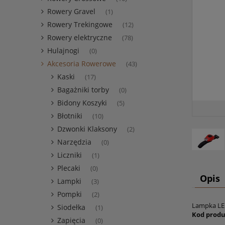
Rowery Gravel
(1)
Rowery Trekingowe
(12)
Rowery elektryczne
(78)
Hulajnogi
(0)
Akcesoria Rowerowe
(43)
Kaski
(17)
Bagażniki torby
(0)
Bidony Koszyki
(5)
Błotniki
(10)
Dzwonki Klaksony
(2)
Narzędzia
(0)
Liczniki
(1)
Plecaki
(0)
Opis
Lampki
(3)
Pompki
(2)
Lampka L
Siodełka
(1)
Kod produ
Zapięcia
(0)