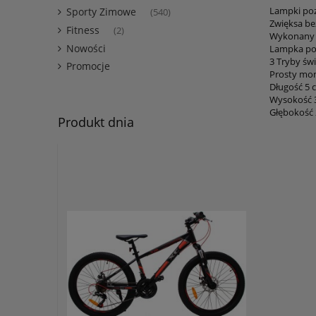
Lampki poz
Sporty Zimowe
(540)
Zwięksa be
Fitness
(2)
Wykonany z
Nowości
Lampka po
3 Tryby św
Promocje
Prosty mon
Długość 5 
Wysokość 3
Głębokość 
Produkt dnia