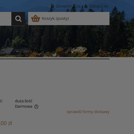
Zarejestruj się
Zaloguj się
Koszyk:
(pusty)
ć:
duża ilość
Darmowa
sprawdź formy dostawy
ualnych kosztów
,00 zł