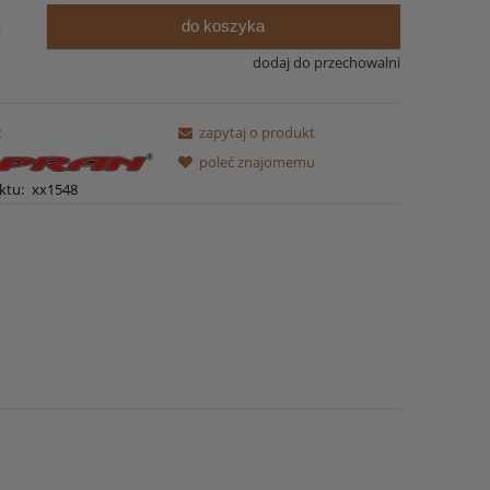
do koszyka
.
dodaj do przechowalni
:
zapytaj o produkt
poleć znajomemu
ktu:
xx1548