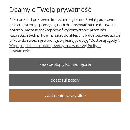
Moje konto
Dbamy o Twoją prywatność
Płatności i dostawa
Pliki cookies i pokrewne im technologie umożliwiają poprawne
działanie strony i pomagają nam dostosować ofertę do Twoich
Informacje
potrzeb. Możesz zaakceptować wykorzystanie przez nas
wszystkich tych plików i przejść do sklepu lub dostosować użycie
plików do swoich preferencji, wybierając opcję "Dostosuj zgody".
O nas
Więcej o plikach cookies przeczytasz w naszej Polityce
prywatności.
pokaż pełną wersję strony
zaakceptuj tylko niezbędne
Sklep internetowy Shoper.pl
dostosuj zgody
zaakceptuj wszystkie