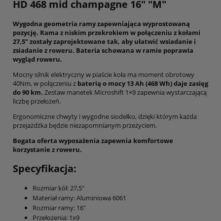
HD 468 mid champagne 16" "M"
Wygodna geometria ramy zapewniająca wyprostowaną
pozycję. Rama z niskim przekrokiem w połączeniu z kołami
27,5” zostały zaprojektowane tak, aby ułatwić wsiadanie i
zsiadanie z roweru. Bateria schowana w ramie poprawia
wygląd roweru.
Mocny silnik elektryczny w piaście koła ma moment obrotowy
40Nm, w połączeniu z
baterią o mocy 13 Ah (468 Wh) daje zasięg
do 90 km.
Zestaw manetek Microshift 1×9 zapewnia wystarczającą
liczbę przełożeń.
Ergonomiczne chwyty i wygodne siodełko, dzięki którym każda
przejażdżka będzie niezapomnianym przeżyciem.
Bogata oferta wyposażenia zapewnia komfortowe
korzystanie z roweru.
Specyfikacja:
Rozmiar kół: 27,5"
Materiał ramy: Aluminiowa 6061
Rozmiar ramy: 16"
Przełożenia: 1x9