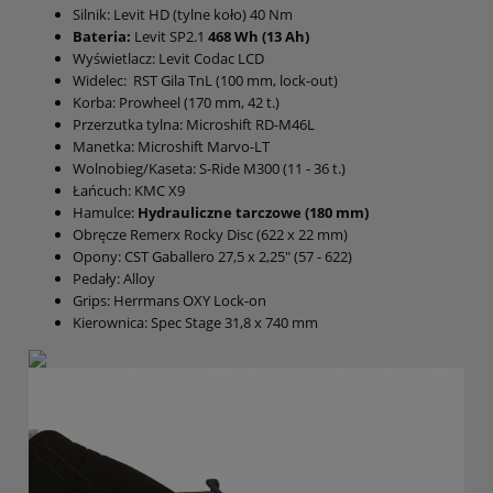
Silnik: Levit HD (tylne koło) 40 Nm
Bateria:
Levit SP2.1
468 Wh (13 Ah)
Wyświetlacz: Levit Codac LCD
Widelec: RST Gila TnL (100 mm, lock-out)
Korba: Prowheel (170 mm, 42 t.)
Przerzutka tylna: Microshift RD-M46L
Manetka: Microshift Marvo-LT
Wolnobieg/Kaseta: S-Ride M300 (11 - 36 t.)
Łańcuch: KMC X9
Hamulce:
Hydrauliczne tarczowe (180 mm)
Obręcze Remerx Rocky Disc (622 x 22 mm)
Opony: CST Gaballero 27,5 x 2,25" (57 - 622)
Pedały: Alloy
Grips: Herrmans OXY Lock-on
Kierownica: Spec Stage 31,8 x 740 mm